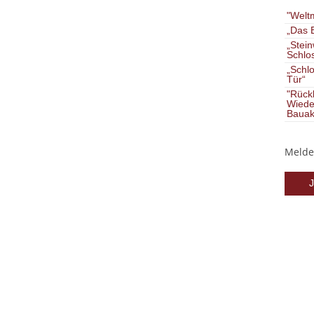
"Welt
„Das B
„Stein
Schlos
„Schlo
Tür“
"Rückk
Wiede
Bauak
Melden
J