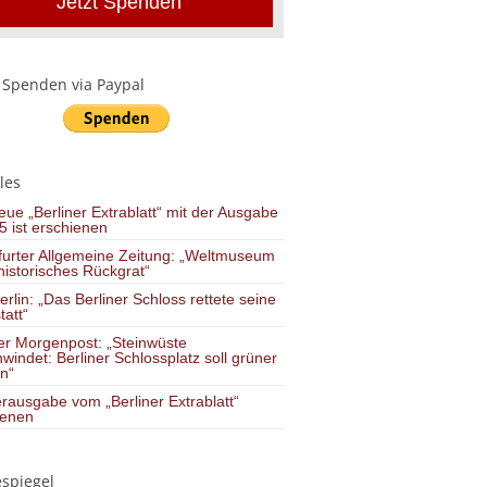
Jetzt Spenden
 Spenden via Paypal
les
ue „Berliner Extrablatt“ mit der Ausgabe
5 ist erschienen
furter Allgemeine Zeitung: „Weltmuseum
istorisches Rückgrat“
erlin: „Das Berliner Schloss rettete seine
att“
ner Morgenpost: „Steinwüste
windet: Berliner Schlossplatz soll grüner
n“
rausgabe vom „Berliner Extrablatt“
ienen
espiegel