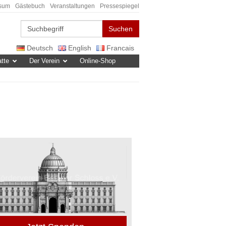
sum
Gästebuch
Veranstaltungen
Pressespiegel
Suchen
Deutsch
English
Francais
tte
Der Verein
Online-Shop