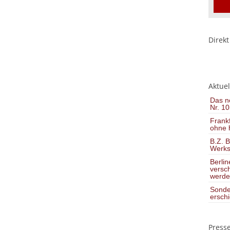
Direkt
Aktuel
Das ne
Nr. 10
Frank
ohne h
B.Z. B
Werkst
Berli
versch
werde
Sonde
ersch
Press