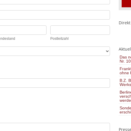
Direkt
/Bundesland
Postleitzahl
undesland
Postleitzahl
Aktuel
Das ne
Nr. 10
Frank
ohne h
B.Z. B
Werkst
Berli
versch
werde
Sonde
ersch
Press