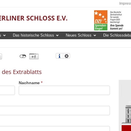
Impres
RLINER SCHLOSS E.V.
s
Das historische Schloss
Neues Schloss
Die Schlossdeba
 des Extrablatts
Nachname
*