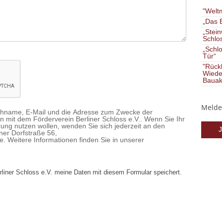
"Welt
„Das B
„Stein
Schlos
„Schlo
Tür“
"Rückk
Wiede
Bauak
Melden
chname, E-Mail und die Adresse zum Zwecke der
mit dem Förderverein Berliner Schloss e.V.. Wenn Sie Ihr
ung nutzen wollen, wenden Sie sich jederzeit an den
J
ener Dorfstraße 56,
. Weitere Informationen finden Sie in unserer
liner Schloss e.V. meine Daten mit diesem Formular speichert.