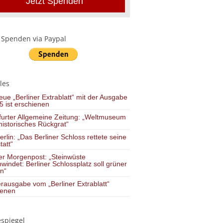
Jetzt Spenden
 Spenden via Paypal
les
ue „Berliner Extrablatt“ mit der Ausgabe
5 ist erschienen
furter Allgemeine Zeitung: „Weltmuseum
istorisches Rückgrat“
erlin: „Das Berliner Schloss rettete seine
att“
ner Morgenpost: „Steinwüste
windet: Berliner Schlossplatz soll grüner
n“
rausgabe vom „Berliner Extrablatt“
ienen
espiegel