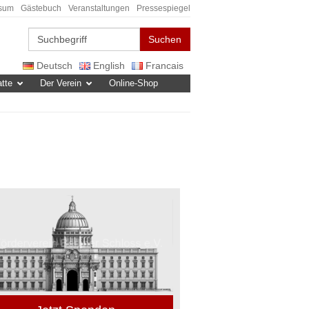
sum
Gästebuch
Veranstaltungen
Pressespiegel
Suchen
Deutsch
English
Francais
tte
Der Verein
Online-Shop