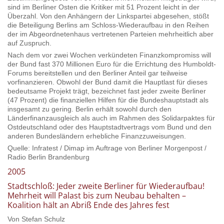
sind im Berliner Osten die Kritiker mit 51 Prozent leicht in der
Überzahl. Von den Anhängern der Linkspartei abgesehen, stößt
die Beteiligung Berlins am Schloss-Wiederaufbau in den Reihen
der im Abgeordnetenhaus vertretenen Parteien mehrheitlich aber
auf Zuspruch.
Nach dem vor zwei Wochen verkündeten Finanzkompromiss will
der Bund fast 370 Millionen Euro für die Errichtung des Humboldt-
Forums bereitstellen und den Berliner Anteil gar teilweise
vorfinanzieren. Obwohl der Bund damit die Hauptlast für dieses
bedeutsame Projekt trägt, bezeichnet fast jeder zweite Berliner
(47 Prozent) die finanziellen Hilfen für die Bundeshauptstadt als
insgesamt zu gering. Berlin erhält sowohl durch den
Länderfinanzausgleich als auch im Rahmen des Solidarpaktes für
Ostdeutschland oder des Hauptstadtvertrags vom Bund und den
anderen Bundesländern erhebliche Finanzzuweisungen.
Quelle: Infratest / Dimap im Auftrage von Berliner Morgenpost /
Radio Berlin Brandenburg
2005
Stadtschloß: Jeder zweite Berliner für Wiederaufbau!
Mehrheit will Palast bis zum Neubau behalten –
Koalition hält an Abriß Ende des Jahres fest
Von Stefan Schulz