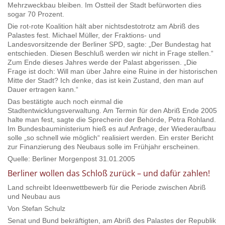
Mehrzweckbau bleiben. Im Ostteil der Stadt befürworten dies
sogar 70 Prozent.
Die rot-rote Koalition hält aber nichtsdestotrotz am Abriß des
Palastes fest. Michael Müller, der Fraktions- und
Landesvorsitzende der Berliner SPD, sagte: „Der Bundestag hat
entschieden. Diesen Beschluß werden wir nicht in Frage stellen.“
Zum Ende dieses Jahres werde der Palast abgerissen. „Die
Frage ist doch: Will man über Jahre eine Ruine in der historischen
Mitte der Stadt? Ich denke, das ist kein Zustand, den man auf
Dauer ertragen kann.“
Das bestätigte auch noch einmal die
Stadtentwicklungsverwaltung. Am Termin für den Abriß Ende 2005
halte man fest, sagte die Sprecherin der Behörde, Petra Rohland.
Im Bundesbauministerium hieß es auf Anfrage, der Wiederaufbau
solle „so schnell wie möglich“ realisiert werden. Ein erster Bericht
zur Finanzierung des Neubaus solle im Frühjahr erscheinen.
Quelle: Berliner Morgenpost 31.01.2005
Berliner wollen das Schloß zurück – und dafür zahlen!
Land schreibt Ideenwettbewerb für die Periode zwischen Abriß
und Neubau aus
Von Stefan Schulz
Senat und Bund bekräftigten, am Abriß des Palastes der Republik