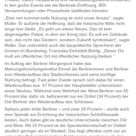
in den große Events wie die Berlinale-Eröffnung, BDI-
Versammlungen oder Pressefeste stattfinden könnten.
„Eine rein kommerzielle Nutzung ist nicht unser Ansatz“, sagte
Müller. Er äußerte die Hoffnung, daß die historische Mitte nicht
lange leer bleibt. „Es geht um etwas Neues. Das ist kein
abgeriegelter Palast, in dem ein König sitzt. Es soll ein Gebäude
sein, das nicht das Gestern, sondern Zukunft symbolisiert“, sagte
Müller. Das unterstützt auch die baupolitische Sprecherin der
Grünen im Bundestag, Franziska Eichstädt-Bohlig: „Dieser Ort
muß ein öffentlicher Ort mit öffentlicher Nutzung bleiben.“
Im Auftrag der Berliner Morgenpost hatte das
Meinungsforschungsinstitut Emnid die Berlinerinnen und Berliner
zum Wiederaufbau des Stadtschlosses und seine künftige
Nutzung befragt. Fast jeder Zweite sprach sich dabei für einen
Wiederaufbau aus. 47 Prozent der Hauptstädter unterstützen
einen Neubau. Während eine Mehrheit der West-Berliner von 55
Prozent klar dafür ist, befürwortet nur ein Drittel (34 Prozent) der
Ost-Berliner den Wiederaufbau des Schlosses.
Nahezu jeder dritte Berliner – und zwar 28 Prozent – würde auch
eine Spende zur Errichtung der historischen Schloßfassade
leisten. Auch dabei gibt es deutliche Unterschiede zwischen Ost
und West. Mit 16 Prozent ist die Spendenbereitschaft im Ostteil
deutlich geringer als im Westteil. Das liegt offenbar nicht nur an