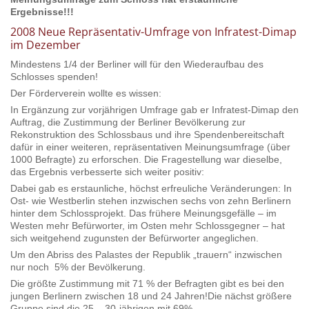
Ergebnisse!!!
2008 Neue Repräsentativ-Umfrage von Infratest-Dimap
im Dezember
Mindestens 1/4 der Berliner will für den Wiederaufbau des
Schlosses spenden!
Der Förderverein wollte es wissen:
In Ergänzung zur vorjährigen Umfrage gab er Infratest-Dimap den
Auftrag, die Zustimmung der Berliner Bevölkerung zur
Rekonstruktion des Schlossbaus und ihre Spendenbereitschaft
dafür in einer weiteren, repräsentativen Meinungsumfrage (über
1000 Befragte) zu erforschen. Die Fragestellung war dieselbe,
das Ergebnis verbesserte sich weiter positiv:
Dabei gab es erstaunliche, höchst erfreuliche Veränderungen: In
Ost- wie Westberlin stehen inzwischen sechs von zehn Berlinern
hinter dem Schlossprojekt. Das frühere Meinungsgefälle – im
Westen mehr Befürworter, im Osten mehr Schlossgegner – hat
sich weitgehend zugunsten der Befürworter angeglichen.
Um den Abriss des Palastes der Republik „trauern“ inzwischen
nur noch 5% der Bevölkerung.
Die größte Zustimmung mit 71 % der Befragten gibt es bei den
jungen Berlinern zwischen 18 und 24 Jahren!Die nächst größere
Gruppe sind die 25 – 30-jährigen mit 69%.