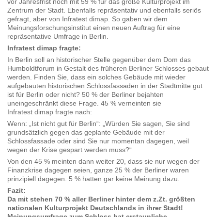
vor Jahresfrist noch mit 59 % für das große Kulturprojekt im
Zentrum der Stadt. Ebenfalls repräsentativ und ebenfalls seriös
gefragt, aber von Infratest dimap. So gaben wir dem
Meinungsforschungsinstitut einen neuen Auftrag für eine
repräsentative Umfrage in Berlin.
Infratest dimap fragte:
In Berlin soll an historischer Stelle gegenüber dem Dom das
Humboldtforum in Gestalt des früheren Berliner Schlosses gebaut
werden. Finden Sie, dass ein solches Gebäude mit wieder
aufgebauten historischen Schlossfassaden in der Stadtmitte gut
ist für Berlin oder nicht? 50 % der Berliner bejahten
uneingeschränkt diese Frage. 45 % verneinten sie
Infratest dimap fragte nach:
Wenn: „Ist nicht gut für Berlin“: „Würden Sie sagen, Sie sind
grundsätzlich gegen das geplante Gebäude mit der
Schlossfassade oder sind Sie nur momentan dagegen, weil
wegen der Krise gespart werden muss?“
Von den 45 % meinten dann weiter 20, dass sie nur wegen der
Finanzkrise dagegen seien, ganze 25 % der Berliner waren
prinzipiell dagegen. 5 % hatten gar keine Meinung dazu.
Fazit:
Da mit stehen 70 % aller Berliner hinter dem z.Zt. größten
nationalen Kulturprojekt Deutschlands in ihrer Stadt!
Meinungsumfrage zum Schloss hat erstaunliche