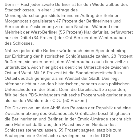
Berlin – Fast jeder zweite Berliner ist für den Wiederaufbau des
Stadtschlosses. In einer Umfrage des
Meinungsforschungsinstituts Emnid im Auftrag der Berliner
Morgenpost signalisierten 47 Prozent der Berlinerinnen und
Berliner ihre Zustimmung zu einem Neubau. Während eine
Mehrheit der West-Berliner (55 Prozent) klar dafür ist, befürwortet
nur ein Drittel (34 Prozent) der Ost-Berliner den Wiederaufbau
des Schlosses.
Nahezu jeder dritte Berliner würde auch einen Spendenbeitrag
zur Errichtung der historischen Schloßfassade zahlen. 28 Prozent
äußerten, sie seien bereit, den Wiederaufbau auch finanziell zu
unterstützen. Auch hier gibt es deutliche Unterschiede zwischen
Ost und West. Mit 16 Prozent ist die Spendenbereitschaft im
Ostteil deutlich geringer als im Westteil der Stadt. Das liegt
offenbar nicht nur an den historischen, sondern auch politischen
Unterschieden in der Stadt. Denn die Bereitschaft zu spenden,
fällt bei den PDS-Anhängern mit sechs Prozent weit geringer aus
als bei den Wählern der CDU (50 Prozent).
Die Diskussion um den Abriß des Palastes der Republik und eine
Zwischennutzung des Geländes als Grünfläche beschäftigt auch
die Berlinerinnen und Berliner. In der Emnid-Umfrage spricht sich
eine Mehrheit dafür aus, den Palast bis zum Neubau des
Schlosses stehenzulassen. 59 Prozent sagten, statt bis zum
Baubeginn eine Grünfläche anzulegen, sollte der DDR-