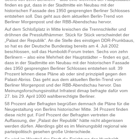
finden es gut, dass in der Stadtmitte ein Neubau mit der
historischen Fassade des 1950 gesprengten Berliner Schlosses
entstehen soll. Das geht aus dem aktuellen Berlin-Trend von
Berliner Morgenpost und der RBB-Abendschau hervor.
Auf dem Schloßplatz in Mitte kreischen die Trennschleifer und
dröhnen die Presslufthämmer. Stück für Stück verschwindet der
„Palast der Republik“. An die Stelle des einstigen DDR-Prunkbaus,
so hat es der Deutsche Bundestag bereits am 4. Juli 2002
beschlossen, soll das Humboldt-Forum treten. Sechs von zehn
Berlinern – also eine Mehrheit der Hauptstädter – finden es gut,
dass in der Stadtmitte ein Neubau mit der historischen Fassade
des 1950 gesprengten Berliner Schlosses entstehen soll. 39
Prozent lehnen diese Pläne ab oder sind prinzipiell gegen den
Palast-Abriss. Das geht aus dem aktuellen Berlin-Trend von
Berliner Morgenpost und der RBB-Abendschau hervor. Das
Meinungsforschungsinstitut Infratest dimap befragte dafür vom
27. bis 29. April 1000 wahlberechtigte Berliner.
58 Prozent aller Befragten begrüßen demnach die Pläne für die
Neugestaltung von Berlins historischer Mitte. 34 Prozent finden
diese nicht gut. Fünf Prozent der Befragten vertreten die
Auffassung, der „Palast der Republik“ hätte nicht abgerissen
werden dürfen. Allerdings gibt es im Meinungsbild regional wie
parteipolitisch gesehen große Unterschiede.