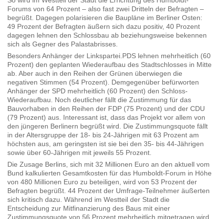
So wird im Westteil der Stadt die Errichtung des Humboldt-
Forums von 64 Prozent – also fast zwei Dritteln der Befragten –
begrüßt. Dagegen polarisieren die Baupläne im Berliner Osten:
49 Prozent der Befragten äußern sich dazu positiv, 40 Prozent
dagegen lehnen den Schlossbau ab beziehungsweise bekennen
sich als Gegner des Palastabrisses.
Besonders Anhänger der Linkspartei.PDS lehnen mehrheitlich (60
Prozent) den geplanten Wiederaufbau des Stadtschlosses in Mitte
ab. Aber auch in den Reihen der Grünen überwiegen die
negativen Stimmen (54 Prozent). Demgegenüber befürworten
Anhänger der SPD mehrheitlich (60 Prozent) den Schloss-
Wiederaufbau. Noch deutlicher fällt die Zustimmung für das
Bauvorhaben in den Reihen der FDP (75 Prozent) und der CDU
(79 Prozent) aus. Interessant ist, dass das Projekt vor allem von
den jüngeren Berlinern begrüßt wird. Die Zustimmungsquote fällt
in der Altersgruppe der 18- bis 24-Jährigen mit 63 Prozent am
höchsten aus, am geringsten ist sie bei den 35- bis 44-Jährigen
sowie über 60-Jährigen mit jeweils 55 Prozent.
Die Zusage Berlins, sich mit 32 Millionen Euro an den aktuell vom
Bund kalkulierten Gesamtkosten für das Humboldt-Forum in Höhe
von 480 Millionen Euro zu beteiligen, wird von 53 Prozent der
Befragten begrüßt. 44 Prozent der Umfrage-Teilnehmer äußerten
sich kritisch dazu. Während im Westteil der Stadt die
Entscheidung zur Mitfinanzierung des Baus mit einer
Zustimmungsquote von 56 Prozent mehrheitlich mitgetragen wird,