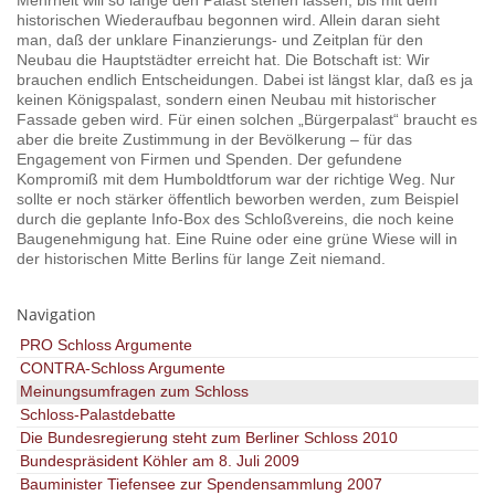
Mehrheit will so lange den Palast stehen lassen, bis mit dem
historischen Wiederaufbau begonnen wird. Allein daran sieht
man, daß der unklare Finanzierungs- und Zeitplan für den
Neubau die Hauptstädter erreicht hat. Die Botschaft ist: Wir
brauchen endlich Entscheidungen. Dabei ist längst klar, daß es ja
keinen Königspalast, sondern einen Neubau mit historischer
Fassade geben wird. Für einen solchen „Bürgerpalast“ braucht es
aber die breite Zustimmung in der Bevölkerung – für das
Engagement von Firmen und Spenden. Der gefundene
Kompromiß mit dem Humboldtforum war der richtige Weg. Nur
sollte er noch stärker öffentlich beworben werden, zum Beispiel
durch die geplante Info-Box des Schloßvereins, die noch keine
Baugenehmigung hat. Eine Ruine oder eine grüne Wiese will in
der historischen Mitte Berlins für lange Zeit niemand.
Navigation
PRO Schloss Argumente
CONTRA-Schloss Argumente
Meinungsumfragen zum Schloss
Schloss-Palastdebatte
Die Bundesregierung steht zum Berliner Schloss 2010
Bundespräsident Köhler am 8. Juli 2009
Bauminister Tiefensee zur Spendensammlung 2007