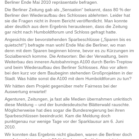
Berliner Ende Mai 2010 repräsentativ befragen.
Die Berliner Zeitung gab als „Sensation“ bekannt, dass 80 % der
Berliner den Wiederaufbau des Schlosses ablehnten. Leider hat
sie die Fragen nicht in ihrem Bericht veröffentlicht. Man konnte
aber deutlich aus dem Ergebnis herauslesen, dass die Zeitung
gar nicht nach Humboldtforum und Schloss gefragt hatte.
Angesichts der bevorstehenden Sparbeschlüsse („Sparen bis es
quietscht!“) befragte man wohl Ende Mai die Berliner, wo man
denn mit dem Sparen beginnen könne, bevor es zu Kürzungen im
Sozialbereich komme. Die Antworten: Bei der Verwaltung, beim
Weiterbau des inneren Autobahnrings A100 durch Berlin-Treptow
und beim Wiederaufbau des Berliner Schlosses. Also vor allem
bei den kurz vor dem Baubeginn stehenden Großprojekten in der
Stadt. Was hätte sonst die A100 mit dem Humboldtforum zu tun?
Wir hätten dem Projekt gegenüber mehr Fairness bei der
Auswertung erwartet!
Agenturen, Zeitungen, ja fast alle Medien übernahmen unkritisch
diese Meldung – und der bundesdeutsche Blätterwald rauschte.
Möglicherweise hat dies sogar die Bundesregierung bei ihren
Sparbeschlüssen beeindruckt. Kam die Meldung doch
punktgenau nur wenige Tage vor der Sparklausur am 6. Juni
2010.
Wir konnten das Ergebnis nicht glauben, waren die Berliner doch