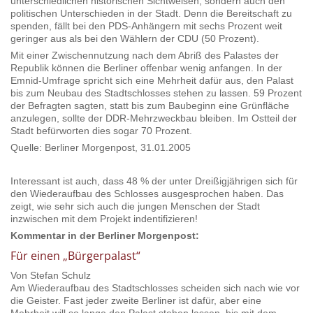
unterschiedlichen historischen Sichtweisen, sondern auch den
politischen Unterschieden in der Stadt. Denn die Bereitschaft zu
spenden, fällt bei den PDS-Anhängern mit sechs Prozent weit
geringer aus als bei den Wählern der CDU (50 Prozent).
Mit einer Zwischennutzung nach dem Abriß des Palastes der
Republik können die Berliner offenbar wenig anfangen. In der
Emnid-Umfrage spricht sich eine Mehrheit dafür aus, den Palast
bis zum Neubau des Stadtschlosses stehen zu lassen. 59 Prozent
der Befragten sagten, statt bis zum Baubeginn eine Grünfläche
anzulegen, sollte der DDR-Mehrzweckbau bleiben. Im Ostteil der
Stadt befürworten dies sogar 70 Prozent.
Quelle: Berliner Morgenpost, 31.01.2005
Interessant ist auch, dass 48 % der unter Dreißigjährigen sich für
den Wiederaufbau des Schlosses ausgesprochen haben. Das
zeigt, wie sehr sich auch die jungen Menschen der Stadt
inzwischen mit dem Projekt indentifizieren!
Kommentar in der Berliner Morgenpost:
Für einen „Bürgerpalast“
Von Stefan Schulz
Am Wiederaufbau des Stadtschlosses scheiden sich nach wie vor
die Geister. Fast jeder zweite Berliner ist dafür, aber eine