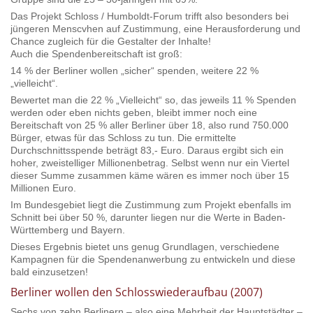
Das Projekt Schloss / Humboldt-Forum trifft also besonders bei
jüngeren Menscvhen auf Zustimmung, eine Herausforderung und
Chance zugleich für die Gestalter der Inhalte!
Auch die Spendenbereitschaft ist groß:
14 % der Berliner wollen „sicher“ spenden, weitere 22 %
„vielleicht“.
Bewertet man die 22 % „Vielleicht“ so, das jeweils 11 % Spenden
werden oder eben nichts geben, bleibt immer noch eine
Bereitschaft von 25 % aller Berliner über 18, also rund 750.000
Bürger, etwas für das Schloss zu tun. Die ermittelte
Durchschnittsspende beträgt 83,- Euro. Daraus ergibt sich ein
hoher, zweistelliger Millionenbetrag. Selbst wenn nur ein Viertel
dieser Summe zusammen käme wären es immer noch über 15
Millionen Euro.
Im Bundesgebiet liegt die Zustimmung zum Projekt ebenfalls im
Schnitt bei über 50 %, darunter liegen nur die Werte in Baden-
Württemberg und Bayern.
Dieses Ergebnis bietet uns genug Grundlagen, verschiedene
Kampagnen für die Spendenanwerbung zu entwickeln und diese
bald einzusetzen!
Berliner wollen den Schlosswiederaufbau (2007)
Sechs von zehn Berlinern – also eine Mehrheit der Hauptstädter –