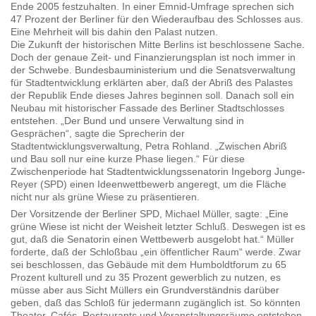
Ende 2005 festzuhalten. In einer Emnid-Umfrage sprechen sich
47 Prozent der Berliner für den Wiederaufbau des Schlosses aus.
Eine Mehrheit will bis dahin den Palast nutzen.
Die Zukunft der historischen Mitte Berlins ist beschlossene Sache.
Doch der genaue Zeit- und Finanzierungsplan ist noch immer in
der Schwebe. Bundesbauministerium und die Senatsverwaltung
für Stadtentwicklung erklärten aber, daß der Abriß des Palastes
der Republik Ende dieses Jahres beginnen soll. Danach soll ein
Neubau mit historischer Fassade des Berliner Stadtschlosses
entstehen. „Der Bund und unsere Verwaltung sind in
Gesprächen“, sagte die Sprecherin der
Stadtentwicklungsverwaltung, Petra Rohland. „Zwischen Abriß
und Bau soll nur eine kurze Phase liegen.“ Für diese
Zwischenperiode hat Stadtentwicklungssenatorin Ingeborg Junge-
Reyer (SPD) einen Ideenwettbewerb angeregt, um die Fläche
nicht nur als grüne Wiese zu präsentieren.
Der Vorsitzende der Berliner SPD, Michael Müller, sagte: „Eine
grüne Wiese ist nicht der Weisheit letzter Schluß. Deswegen ist es
gut, daß die Senatorin einen Wettbewerb ausgelobt hat.“ Müller
forderte, daß der Schloßbau „ein öffentlicher Raum“ werde. Zwar
sei beschlossen, das Gebäude mit dem Humboldtforum zu 65
Prozent kulturell und zu 35 Prozent gewerblich zu nutzen, es
müsse aber aus Sicht Müllers ein Grundverständnis darüber
geben, daß das Schloß für jedermann zugänglich ist. So könnten
Theater, Cafés, Restaurants und Veranstaltungsräume entstehen,