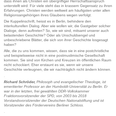
dass ihnen als Christen ein übergriffiger Herrschaftsanspruch
unterstellt wird. Für viele steht das in krassem Gegensatz zu ihren
Erfahrungen. Christen werden weltweit am häufigsten unter allen
Religionsangehörigen ihres Glaubens wegen verfolgt.
Die Kuppelinschrift, heisst es in Berlin, behindere den
interkulturellen Dialog. Aber wie wollen wir, die Gastgeber solcher
Dialoge, denn auftreten? So, wie wir sind, mitsamt unserer auch
belastenden Geschichte? Oder als Unschuldsengel und
unbeschriebene Blätter, die sich von ihrer Geschichte losgesagt
haben?
Alle, die zu uns kommen, wissen, dass sie in eine postchristliche
und beispielsweise nicht in eine postmuslimische Gesellschaft
kommen. Sie sind von Kirchen und Kreuzen im öffentlichen Raum
nicht schockiert. Eher erstaunt es sie, wenn wir unsere
Geschichte verleugnen, die wir nachträglich nicht ändern können.
.
Richard Schröder,
Philosoph und evangelischer Theologe, ist
emeritierter Professor an der Humboldt-Universität zu Berlin. Er
war in der letzten, frei gewählten DDR-Volkskammer
Fraktionsvorsitzender der SPD, von 2003 bis 2018
Vorstandsvorsitzender der Deutschen Nationalstiftung und ist
Vorsitzender des Fördervereins Berliner Schloss.
.