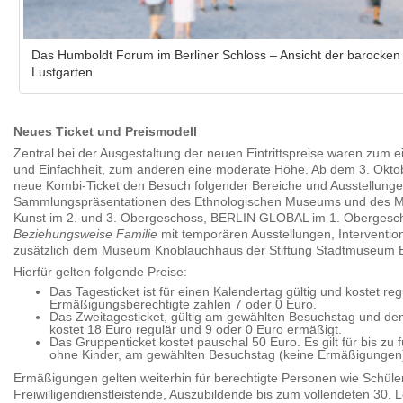
Das Humboldt Forum im Berliner Schloss – Ansicht der barocke
Lustgarten
Neues Ticket und Preismodell
Zentral bei der Ausgestaltung der neuen Eintrittspreise waren zum ei
und Einfachheit, zum anderen eine moderate Höhe. Ab dem 3. Okto
neue Kombi-Ticket den Besuch folgender Bereiche und Ausstellunge
Sammlungspräsentationen des Ethnologischen Museums und des Mu
Kunst im 2. und 3. Obergeschoss, BERLIN GLOBAL im 1. Oberges
Beziehungsweise Familie
mit temporären Ausstellungen, Interventi
zusätzlich dem Museum Knoblauchhaus der Stiftung Stadtmuseum B
Hierfür gelten folgende Preise:
Das Tagesticket ist für einen Kalendertag gültig und kostet reg
Ermäßigungsberechtigte zahlen 7 oder 0 Euro.
Das Zweitagesticket, gültig am gewählten Besuchstag und de
kostet 18 Euro regulär und 9 oder 0 Euro ermäßigt.
Das Gruppenticket kostet pauschal 50 Euro. Es gilt für bis zu
ohne Kinder, am gewählten Besuchstag (keine Ermäßigungen
Ermäßigungen gelten weiterhin für berechtigte Personen wie Schüle
Freiwilligendienstleistende, Auszubildende bis zum vollendeten 30. 