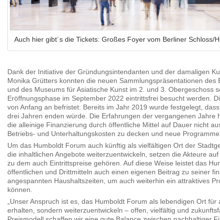
Auch hier gibt´s die Tickets: Großes Foyer vom Berliner Schloss
Dank der Initiative der Gründungsintendanten und der damaligen Kul
Monika Grütters konnten die neuen Sammlungspräsentationen des
und des Museums für Asiatische Kunst im 2. und 3. Obergeschoss sei
Eröffnungsphase im September 2022 eintrittsfrei besucht werden. D
von Anfang an befristet: Bereits im Jahr 2019 wurde festgelegt, dass d
drei Jahren enden würde. Die Erfahrungen der vergangenen Jahre 
die alleinige Finanzierung durch öffentliche Mittel auf Dauer nicht a
Betriebs- und Unterhaltungskosten zu decken und neue Programme 
Um das Humboldt Forum auch künftig als vielfältigen Ort der Stadtge
die inhaltlichen Angebote weiterzuentwickeln, setzen die Akteure au
zu dem auch Eintrittspreise gehören. Auf diese Weise leistet das 
öffentlichen und Drittmitteln auch einen eigenen Beitrag zu seiner fin
angespannten Haushaltszeiten, um auch weiterhin ein attraktives P
können.
„Unser Anspruch ist es, das Humboldt Forum als lebendigen Ort für 
erhalten, sondern weiterzuentwickeln – offen, vielfältig und zukunft
Preismodell schaffen wir eine gute Balance zwischen nachhaltiger F