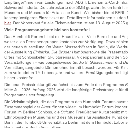
Empfänger*innen von Leistungen nach ALG I, Ehrenamts-Card-Inha
Schwerbehinderte. Die Jahreskarte der SMB gewährt freien Eintritt 
Museum und Museum für Asiatische Kunst. Wie bisher bietet BERL
kostengünstigeres Einzelticket an. Detaillierte Informationen zu de
hier
. Der Vorverkauf für alle Ticketvarianten ist am 13. August 2025 g
Viele Programmangebote bleiben kostenfrei
Das Humboldt Forum bleibt ein Haus für alle: Viele Bereiche und A
weiter allen Personengruppen kostenlos zur Verfügung. Dazu zähle
der neuen Ausstellung
On Water. WasserWissen
in Berlin, die Werk
der Ausstellung
Einblicke. Die Brüder Humboldt
sowie die Präsentati
Ortes mit Schlosskeller, Skulpturensaal, Videopanorama und den Sp
Veranstaltungen – wie beispielsweise
Studio 9
,
Gästezimmer
und
Du
Vermittlungsangebote können ohne Eintritt besucht werden. Für Kin
zum vollendeten 19. Lebensjahr und weitere Ermäßigungsberechtigte b
bisher kostenfrei.
Die neue Preisstruktur gilt zunächst bis zum Ende des Programms
B
Mitte Juli 2026. Anfang 2026 wird die langfristige Preisstrategie für 
Programmcluster festgelegt.
Die Vielstimmigkeit, die das Programm des Humboldt Forums ausmac
Zusammenspiel der Akteur*innen wider: Im Humboldt Forum kooperi
Forum im Berliner Schloss, die Stiftung Preußischer Kulturbesitz 
Ethnologischen Museums und des Museums für Asiatische Kunst de
Berlin, die Humboldt-Universität zu Berlin mit dem Humboldt Labor
Berlin mit der Berlin Ausstellung.