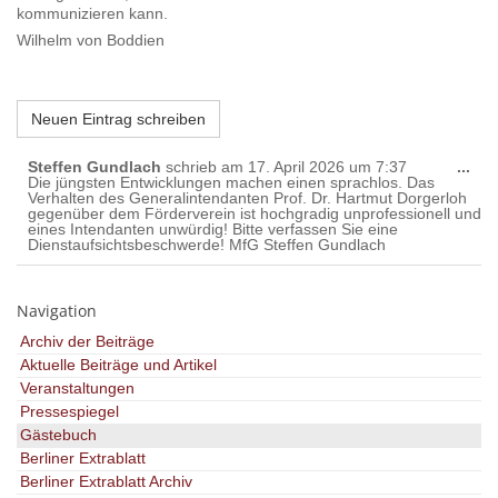
kommunizieren kann.
Wilhelm von Boddien
Die
Steffen Gundlach
schrieb am
17. April 2026
um
7:37
...
Met
Die jüngsten Entwicklungen machen einen sprachlos. Das
ein
Verhalten des Generalintendanten Prof. Dr. Hartmut Dorgerloh
gegenüber dem Förderverein ist hochgradig unprofessionell und
eines Intendanten unwürdig! Bitte verfassen Sie eine
Dienstaufsichtsbeschwerde! MfG Steffen Gundlach
Navigation
Archiv der Beiträge
Aktuelle Beiträge und Artikel
Veranstaltungen
Pressespiegel
Gästebuch
Berliner Extrablatt
Berliner Extrablatt Archiv