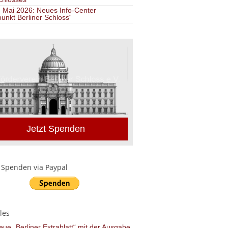
. Mai 2026: Neues Info-Center
punkt Berliner Schloss“
nden.
Jetzt Spenden
 Spenden via Paypal
les
ue „Berliner Extrablatt“ mit der Ausgabe