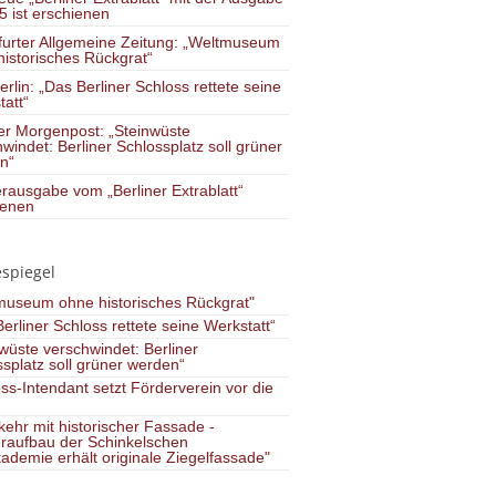
5 ist erschienen
furter Allgemeine Zeitung: „Weltmuseum
istorisches Rückgrat“
erlin: „Das Berliner Schloss rettete seine
att“
ner Morgenpost: „Steinwüste
windet: Berliner Schlossplatz soll grüner
n“
rausgabe vom „Berliner Extrablatt“
ienen
espiegel
museum ohne historisches Rückgrat"
erliner Schloss rettete seine Werkstatt“
wüste verschwindet: Berliner
splatz soll grüner werden“
ss-Intendant setzt Förderverein vor die
ehr mit historischer Fassade -
raufbau der Schinkelschen
ademie erhält originale Ziegelfassade"