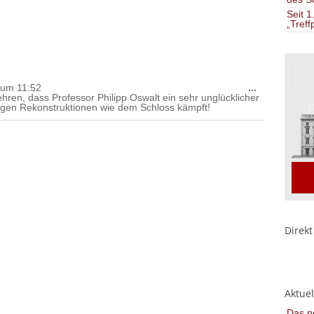
Seit 1
„Treff
Diese
um
11:52
...
Metabox
hren, dass Professor Philipp Oswalt ein sehr unglücklicher
ein-/ausble
egen Rekonstruktionen wie dem Schloss kämpft!
Direkt
Aktuel
Das ne