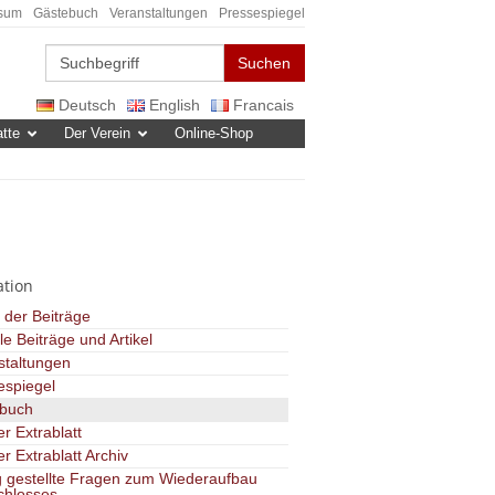
sum
Gästebuch
Veranstaltungen
Pressespiegel
Suchen
Deutsch
English
Francais
tte
Der Verein
Online-Shop
ation
 der Beiträge
le Beiträge und Artikel
staltungen
espiegel
buch
er Extrablatt
er Extrablatt Archiv
g gestellte Fragen zum Wiederaufbau
chlosses