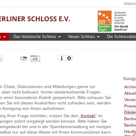
Impres
RLINER SCHLOSS E.V.
s
Das historische Schloss
Neues Schloss
Die Schlossdeba
Navig
ür Chats, Diskussionen und Mitteilungen gerne zur
Archiv
t, aber nicht befeuert. Immer wiederkehrende Fragen
Aktuel
n einer besonderen Rubrik gespeichert. Bitte schauen Sie
Veran
lten Sie mit diesen Auskünften nicht zufrieden sein, werden
Press
nde Anregung von Ihnen aufnehmen.
Gäste
ung Ihrer Frage möchten, nutzen Sie den „
Kontakt
“ im
Berlin
gungen sofort vorgelegt werden können. Bitte haben Sie
Berlin
 eingedeckt bin und in der Spendenverwaltung ein riesiges
Häufi
selbst nur auf diese Weise mit Ihnen kommunizieren kann.
des S