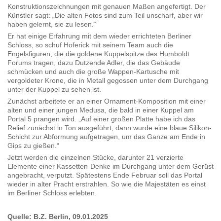
Konstruktionszeichnungen mit genauen Maßen angefertigt. Der
Künstler sagt: „Die alten Fotos sind zum Teil unscharf, aber wir
haben gelernt, sie zu lesen.“
Er hat einige Erfahrung mit dem wieder errichteten Berliner
Schloss, so schuf Hoferick mit seinem Team auch die
Engelsfiguren, die die goldene Kuppelspitze des Humboldt
Forums tragen, dazu Dutzende Adler, die das Gebäude
schmücken und auch die große Wappen-Kartusche mit
vergoldeter Krone, die in Metall gegossen unter dem Durchgang
unter der Kuppel zu sehen ist.
Zunächst arbeitete er an einer Ornament-Komposition mit einer
alten und einer jungen Medusa, die bald in einer Kuppel am
Portal 5 prangen wird. „Auf einer großen Platte habe ich das
Relief zunächst in Ton ausgeführt, dann wurde eine blaue Silikon-
Schicht zur Abformung aufgetragen, um das Ganze am Ende in
Gips zu gießen.“
Jetzt werden die einzelnen Stücke, darunter 21 verzierte
Elemente einer Kassetten-Denke im Durchgang unter dem Gerüst
angebracht, verputzt. Spätestens Ende Februar soll das Portal
wieder in alter Pracht erstrahlen. So wie die Majestäten es einst
im Berliner Schloss erlebten.
Quelle: B.Z. Berlin, 09.01.2025