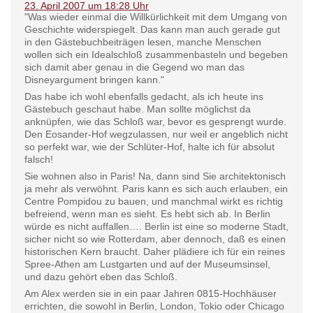
23. April 2007 um 18:28 Uhr
"Was wieder einmal die Willkürlichkeit mit dem Umgang von
Geschichte widerspiegelt. Das kann man auch gerade gut
in den Gästebuchbeiträgen lesen, manche Menschen
wollen sich ein Idealschloß zusammenbasteln und begeben
sich damit aber genau in die Gegend wo man das
Disneyargument bringen kann."
Das habe ich wohl ebenfalls gedacht, als ich heute ins
Gästebuch geschaut habe. Man sollte möglichst da
anknüpfen, wie das Schloß war, bevor es gesprengt wurde.
Den Eosander-Hof wegzulassen, nur weil er angeblich nicht
so perfekt war, wie der Schlüter-Hof, halte ich für absolut
falsch!
Sie wohnen also in Paris! Na, dann sind Sie architektonisch
ja mehr als verwöhnt. Paris kann es sich auch erlauben, ein
Centre Pompidou zu bauen, und manchmal wirkt es richtig
befreiend, wenn man es sieht. Es hebt sich ab. In Berlin
würde es nicht auffallen…. Berlin ist eine so moderne Stadt,
sicher nicht so wie Rotterdam, aber dennoch, daß es einen
historischen Kern braucht. Daher plädiere ich für ein reines
Spree-Athen am Lustgarten und auf der Museumsinsel,
und dazu gehört eben das Schloß.
Am Alex werden sie in ein paar Jahren 0815-Hochhäuser
errichten, die sowohl in Berlin, London, Tokio oder Chicago