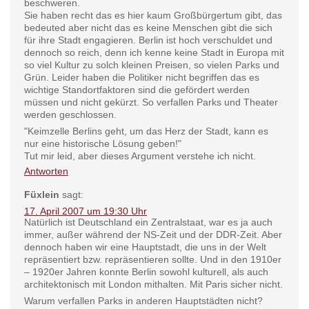
beschweren.
Sie haben recht das es hier kaum Großbürgertum gibt, das
bedeuted aber nicht das es keine Menschen gibt die sich
für ihre Stadt engagieren. Berlin ist hoch verschuldet und
dennoch so reich, denn ich kenne keine Stadt in Europa mit
so viel Kultur zu solch kleinen Preisen, so vielen Parks und
Grün. Leider haben die Politiker nicht begriffen das es
wichtige Standortfaktoren sind die gefördert werden
müssen und nicht gekürzt. So verfallen Parks und Theater
werden geschlossen.
"Keimzelle Berlins geht, um das Herz der Stadt, kann es
nur eine historische Lösung geben!"
Tut mir leid, aber dieses Argument verstehe ich nicht.
Antworten
Füxlein
sagt:
17. April 2007 um 19:30 Uhr
Natürlich ist Deutschland ein Zentralstaat, war es ja auch
immer, außer während der NS-Zeit und der DDR-Zeit. Aber
dennoch haben wir eine Hauptstadt, die uns in der Welt
repräsentiert bzw. repräsentieren sollte. Und in den 1910er
– 1920er Jahren konnte Berlin sowohl kulturell, als auch
architektonisch mit London mithalten. Mit Paris sicher nicht.
Warum verfallen Parks in anderen Hauptstädten nicht?