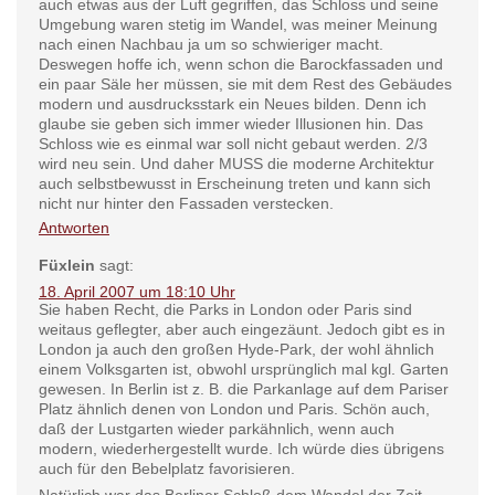
auch etwas aus der Luft gegriffen, das Schloss und seine
Umgebung waren stetig im Wandel, was meiner Meinung
nach einen Nachbau ja um so schwieriger macht.
Deswegen hoffe ich, wenn schon die Barockfassaden und
ein paar Säle her müssen, sie mit dem Rest des Gebäudes
modern und ausdrucksstark ein Neues bilden. Denn ich
glaube sie geben sich immer wieder Illusionen hin. Das
Schloss wie es einmal war soll nicht gebaut werden. 2/3
wird neu sein. Und daher MUSS die moderne Architektur
auch selbstbewusst in Erscheinung treten und kann sich
nicht nur hinter den Fassaden verstecken.
Antworten
Füxlein
sagt:
18. April 2007 um 18:10 Uhr
Sie haben Recht, die Parks in London oder Paris sind
weitaus geflegter, aber auch eingezäunt. Jedoch gibt es in
London ja auch den großen Hyde-Park, der wohl ähnlich
einem Volksgarten ist, obwohl ursprünglich mal kgl. Garten
gewesen. In Berlin ist z. B. die Parkanlage auf dem Pariser
Platz ähnlich denen von London und Paris. Schön auch,
daß der Lustgarten wieder parkähnlich, wenn auch
modern, wiederhergestellt wurde. Ich würde dies übrigens
auch für den Bebelplatz favorisieren.