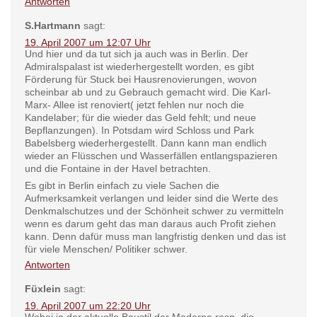
Antworten
S.Hartmann
sagt:
19. April 2007 um 12:07 Uhr
Und hier und da tut sich ja auch was in Berlin. Der
Admiralspalast ist wiederhergestellt worden, es gibt
Förderung für Stuck bei Hausrenovierungen, wovon
scheinbar ab und zu Gebrauch gemacht wird. Die Karl-
Marx- Allee ist renoviert( jetzt fehlen nur noch die
Kandelaber; für die wieder das Geld fehlt; und neue
Bepflanzungen). In Potsdam wird Schloss und Park
Babelsberg wiederhergestellt. Dann kann man endlich
wieder an Flüsschen und Wasserfällen entlangspazieren
und die Fontaine in der Havel betrachten.
Es gibt in Berlin einfach zu viele Sachen die
Aufmerksamkeit verlangen und leider sind die Werte des
Denkmalschutzes und der Schönheit schwer zu vermitteln
wenn es darum geht das man daraus auch Profit ziehen
kann. Denn dafür muss man langfristig denken und das ist
für viele Menschen/ Politiker schwer.
Antworten
Füxlein
sagt:
19. April 2007 um 22:20 Uhr