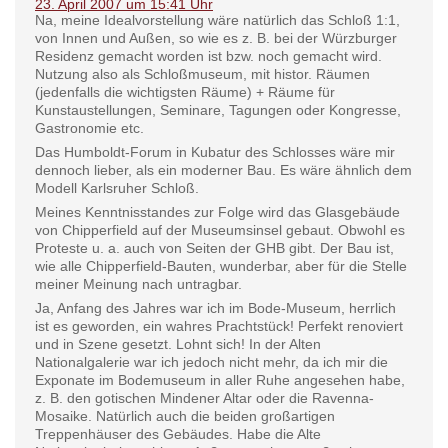
23. April 2007 um 15:41 Uhr
Na, meine Idealvorstellung wäre natürlich das Schloß 1:1,
von Innen und Außen, so wie es z. B. bei der Würzburger
Residenz gemacht worden ist bzw. noch gemacht wird.
Nutzung also als Schloßmuseum, mit histor. Räumen
(jedenfalls die wichtigsten Räume) + Räume für
Kunstaustellungen, Seminare, Tagungen oder Kongresse,
Gastronomie etc.
Das Humboldt-Forum in Kubatur des Schlosses wäre mir
dennoch lieber, als ein moderner Bau. Es wäre ähnlich dem
Modell Karlsruher Schloß.
Meines Kenntnisstandes zur Folge wird das Glasgebäude
von Chipperfield auf der Museumsinsel gebaut. Obwohl es
Proteste u. a. auch von Seiten der GHB gibt. Der Bau ist,
wie alle Chipperfield-Bauten, wunderbar, aber für die Stelle
meiner Meinung nach untragbar.
Ja, Anfang des Jahres war ich im Bode-Museum, herrlich
ist es geworden, ein wahres Prachtstück! Perfekt renoviert
und in Szene gesetzt. Lohnt sich! In der Alten
Nationalgalerie war ich jedoch nicht mehr, da ich mir die
Exponate im Bodemuseum in aller Ruhe angesehen habe,
z. B. den gotischen Mindener Altar oder die Ravenna-
Mosaike. Natürlich auch die beiden großartigen
Treppenhäuser des Gebäudes. Habe die Alte