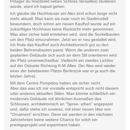
Potager du Roi(direkt neben Schloss Versailles) studieren
würde, würd ich kaputt gehen.
Ich glaube die Hochhäuser am Alex sind schon lange nicht
mehr aktuell. Man kann sie zwar noch im Stadtmodell
bewundern, doch schon am neuen Kaufhof wurde auf ein
zukünftiges Hochhaus keine Rücksicht mehr genommen.
Was aber sicher bald entstehen wird, sind die Sockelbauten
um den Platz einzurahmen. Jetzt wo er neu gestaltet wird.
Ich finde das Kaufhof auch Architektonisch gut zu den
beiden Behrensbauten passt. Wenn die anderen zwei
geplanten Gebäude sich auch an dem Stil orientieren wird
der Platz unverwechselbar. Vielleicht ein zweites Lichttor
auf der Ostseite Richtung K-M-Allee. Der Alex wird wieder
einer der belebtesten Plätze Berlins(ok war er ja auch die
letzten Jahre).
Mit dem Centre Pompidou haben sie sicher recht.
Aber das was ich mir vorstelle entspricht auch nicht diesem
oder anderen aktuellen Stilen. Man könnte schließlich ein
modernes Gebäude mit ähnlichen Ausmaßen des
Schlosses, architektonisch an "Spree- athen" angepasst
und, dafür stehe ich sowieso, mit einer neuen Idee von
"Ornament" errichten. Denn wir werden in den nächsten
Jahrzehnten keine weitere Chance für solch ein
prestigeprojekt und experiment haben.