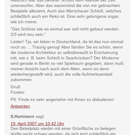
Natürlich war das Berliner Schloß dem Wandel der Zeit
unterworfen. Aber das waren/sind die von mir gebrachten
Beispiele allesamt. Auch das Warschauer Schloß, welches
schließlich auch ein Reko ist. Eine sehr gelungene sogar,
wie ich meine.
"Das Schloss wie es einmal war soll nicht gebaut werden.
2/3 wird neu sein."
Leider! Tja, wir leben in Deutschland, da ist das nun einmal
noch so…. Traurig genug! Aber fänden Sie es schön, wenn
die moderne Architektur so selbstbewußt in Erscheinung
tritt, wie z. B. beim Schloß in Saarbrücken? Der Moderne
wird gerade in Berlin so viel Spielraum gegeben, dann muß
meiner Ansicht nach auch dem Alten, wenn es denn
wiederhergestellt wird, auch die volle Aufmerksamkeit
zukommen.
Gruß
Füxlein
PS: Finde es sehr angenehm mit Ihnen zu diskutieren!
Antworten
S.Hartmann
sagt:
19. April 2007 um 10:42 Uhr
Den Bebelplatz wieder mit einer Grünfläche zu belegen
dürfte recht schwer werden, da sich jetzt schließlich ein