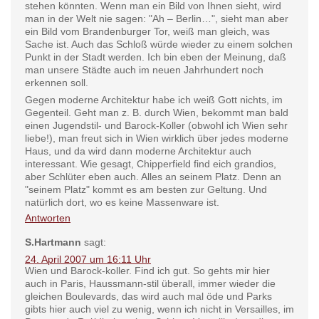
stehen könnten. Wenn man ein Bild von Ihnen sieht, wird
man in der Welt nie sagen: "Ah – Berlin…", sieht man aber
ein Bild vom Brandenburger Tor, weiß man gleich, was
Sache ist. Auch das Schloß würde wieder zu einem solchen
Punkt in der Stadt werden. Ich bin eben der Meinung, daß
man unsere Städte auch im neuen Jahrhundert noch
erkennen soll.
Gegen moderne Architektur habe ich weiß Gott nichts, im
Gegenteil. Geht man z. B. durch Wien, bekommt man bald
einen Jugendstil- und Barock-Koller (obwohl ich Wien sehr
liebe!), man freut sich in Wien wirklich über jedes moderne
Haus, und da wird dann moderne Architektur auch
interessant. Wie gesagt, Chipperfield find eich grandios,
aber Schlüter eben auch. Alles an seinem Platz. Denn an
"seinem Platz" kommt es am besten zur Geltung. Und
natürlich dort, wo es keine Massenware ist.
Antworten
S.Hartmann
sagt:
24. April 2007 um 16:11 Uhr
Wien und Barock-koller. Find ich gut. So gehts mir hier
auch in Paris, Haussmann-stil überall, immer wieder die
gleichen Boulevards, das wird auch mal öde und Parks
gibts hier auch viel zu wenig, wenn ich nicht in Versailles, im