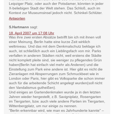
Leipziger Platz, oder auch der Potsdamer, könnten in jeder
X-beliebigen Stadt der Welt stehen. Das Schloß, auch im
Kontext zur Museumsinsel jedoch nicht. Schinkel-Schlüter.
Antworten
S.Hartmann
sagt:
18. April 2007 um 17:08 Uhr
Was ihre zwei ersten Absätze betrifft bin ich mit ihnen voll
einer Meinung, Berlin hatte eine kurze Zeit wirklich
weltniveau. Und das mit dem Denkmalschutz beklage ich
auch, ist schließlich auch ein Lieblingsfach von mir. Parks
verfallen in anderen Städten nicht, weil erstens die Städte
nicht komplett pleite sind, sie weniger zu pflegendes Grün
haben(Berlin hat einfach viel mehr als Anderen) und die
Einstellung zum Park eine andere ist. Hier gibt es nicht die
Zieranlagen mit Absperrungen zum Schmuckbeet wie in
London oder Paris, hier gibt es Volksparke die schon immer
auch für die arbeitende Schicht angelegt wurden(soll nicht
den Vandalismus gutheißen).
Und einiges an Gartendenkmalen wurde ja in den letzten
Jahren wieder hergestellt, z.B. Savigniplatz, Rosengarten
im Tiergarten, bzw. auch viele andere Partien im Tiergarten,
Wittenbergplatz, um nur einige zu nennen.
"Berlin erkennbar wird, wie man es Jahrhunderte kannte" –