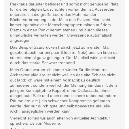
Parkhaus darunter befindet und somit nicht genügend Platz
für die benötigten Erdschichten vorhanden ist. Ausserdem
unterstreicht die große Leere das Mahnmal der
Bücherverbrennung in der Mitte des Platzes. Man sieht
immer irgendwelche Menschengruppen mitten auf dem
Platz um einen Punkt herum stehen und durch dieses
unnatürliche Verhalten werden Unwissende automatisch
angezogen.
Das Beispiel Saarbrücken hab ich jetzt zum ersten Mal
gesehen(auch nur ein paar Bilder im Netz) und ich finde es
so erst einmal ganz gelungen. Der Mittelteil wirkt vielleicht
durch das starke Schwarz trennend.
Mein Grund warum ich immer wieder für die Moderne
Architektur plädiere ist nicht weil ich das alte Schloss nicht
gut fand; ich wäre mit einem Vollnachbau deutlich
zufriedener; sondern weil ich der Meinung bin das mit dem
jetzigen Konzept(ohne Kuppel, ohne Ostfassade, ohne
ausgebaute Säle und auch ohne kleinere unbedeutendere
Räume etc. etc.) ein schwacher Kompromiss gefunden
wurde, der nur durch gute und selbstbewusste aktuelle
Archi. ausgeglichen werden kann.
Vielleicht sollten wir auch eher von aktueller Architektur
sprechen, als von Moderne.