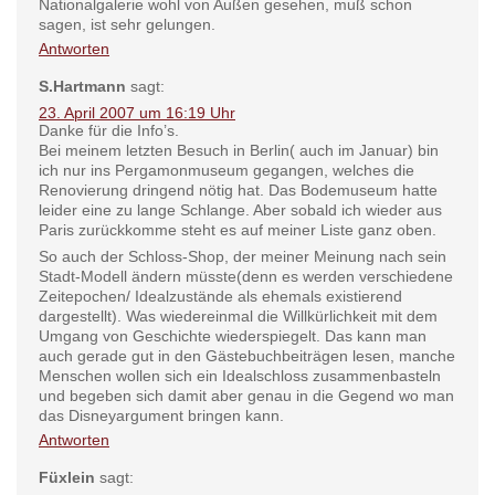
Nationalgalerie wohl von Außen gesehen, muß schon
sagen, ist sehr gelungen.
Antworten
S.Hartmann
sagt:
23. April 2007 um 16:19 Uhr
Danke für die Info’s.
Bei meinem letzten Besuch in Berlin( auch im Januar) bin
ich nur ins Pergamonmuseum gegangen, welches die
Renovierung dringend nötig hat. Das Bodemuseum hatte
leider eine zu lange Schlange. Aber sobald ich wieder aus
Paris zurückkomme steht es auf meiner Liste ganz oben.
So auch der Schloss-Shop, der meiner Meinung nach sein
Stadt-Modell ändern müsste(denn es werden verschiedene
Zeitepochen/ Idealzustände als ehemals existierend
dargestellt). Was wiedereinmal die Willkürlichkeit mit dem
Umgang von Geschichte wiederspiegelt. Das kann man
auch gerade gut in den Gästebuchbeiträgen lesen, manche
Menschen wollen sich ein Idealschloss zusammenbasteln
und begeben sich damit aber genau in die Gegend wo man
das Disneyargument bringen kann.
Antworten
Füxlein
sagt: