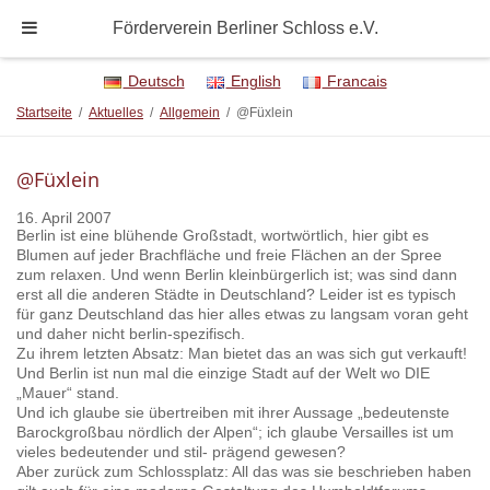
Förderverein Berliner Schloss e.V.
Deutsch
English
Francais
Startseite
/
Aktuelles
/
Allgemein
/
@Füxlein
@Füxlein
16. April 2007
Berlin ist eine blühende Großstadt, wortwörtlich, hier gibt es
Blumen auf jeder Brachfläche und freie Flächen an der Spree
zum relaxen. Und wenn Berlin kleinbürgerlich ist; was sind dann
erst all die anderen Städte in Deutschland? Leider ist es typisch
für ganz Deutschland das hier alles etwas zu langsam voran geht
und daher nicht berlin-spezifisch.
Zu ihrem letzten Absatz: Man bietet das an was sich gut verkauft!
Und Berlin ist nun mal die einzige Stadt auf der Welt wo DIE
„Mauer“ stand.
Und ich glaube sie übertreiben mit ihrer Aussage „bedeutenste
Barockgroßbau nördlich der Alpen“; ich glaube Versailles ist um
vieles bedeutender und stil- prägend gewesen?
Aber zurück zum Schlossplatz: All das was sie beschrieben haben