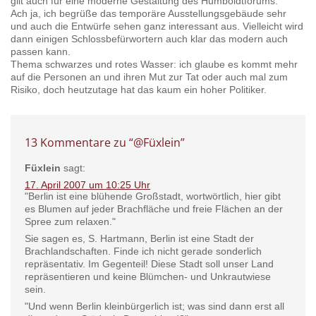
gilt auch für eine moderne Gestaltung des Humboldtforums.
Ach ja, ich begrüße das temporäre Ausstellungsgebäude sehr
und auch die Entwürfe sehen ganz interessant aus. Vielleicht wird
dann einigen Schlossbefürwortern auch klar das modern auch
passen kann.
Thema schwarzes und rotes Wasser: ich glaube es kommt mehr
auf die Personen an und ihren Mut zur Tat oder auch mal zum
Risiko, doch heutzutage hat das kaum ein hoher Politiker.
13 Kommentare zu “
@Füxlein
”
Füxlein
sagt:
17. April 2007 um 10:25 Uhr
"Berlin ist eine blühende Großstadt, wortwörtlich, hier gibt
es Blumen auf jeder Brachfläche und freie Flächen an der
Spree zum relaxen."
Sie sagen es, S. Hartmann, Berlin ist eine Stadt der
Brachlandschaften. Finde ich nicht gerade sonderlich
repräsentativ. Im Gegenteil! Diese Stadt soll unser Land
repräsentieren und keine Blümchen- und Unkrautwiese
sein.
"Und wenn Berlin kleinbürgerlich ist; was sind dann erst all