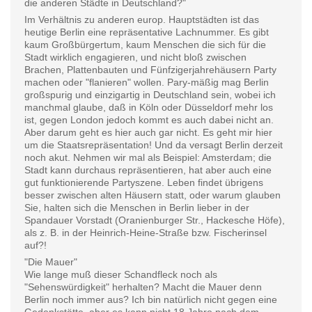
die anderen Städte in Deutschland?"
Im Verhältnis zu anderen europ. Hauptstädten ist das
heutige Berlin eine repräsentative Lachnummer. Es gibt
kaum Großbürgertum, kaum Menschen die sich für die
Stadt wirklich engagieren, und nicht bloß zwischen
Brachen, Plattenbauten und Fünfzigerjahrehäusern Party
machen oder "flanieren" wollen. Pary-mäßig mag Berlin
großspurig und einzigartig in Deutschland sein, wobei ich
manchmal glaube, daß in Köln oder Düsseldorf mehr los
ist, gegen London jedoch kommt es auch dabei nicht an.
Aber darum geht es hier auch gar nicht. Es geht mir hier
um die Staatsrepräsentation! Und da versagt Berlin derzeit
noch akut. Nehmen wir mal als Beispiel: Amsterdam; die
Stadt kann durchaus repräsentieren, hat aber auch eine
gut funktionierende Partyszene. Leben findet übrigens
besser zwischen alten Häusern statt, oder warum glauben
Sie, halten sich die Menschen in Berlin lieber in der
Spandauer Vorstadt (Oranienburger Str., Hackesche Höfe),
als z. B. in der Heinrich-Heine-Straße bzw. Fischerinsel
auf?!
"Die Mauer"
Wie lange muß dieser Schandfleck noch als
"Sehenswürdigkeit" herhalten? Macht die Mauer denn
Berlin noch immer aus? Ich bin natürlich nicht gegen eine