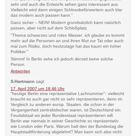
sehr und auch die Entwürfe sehen ganz interessant aus.
Vielleicht wird dann einigen Schlossbefürwortern auch klar
das modern auch passen kann."
Ganz sicher – NEIN! Modern grundsätzlich kann natürlich
passen, aber nicht auf dem Schloßplatz.
"Thema schwarzes und rotes Wasser: ich glaube es kommt
mehr auf die Personen an und ihren Mut zur Tat oder auch
mal zum Risiko, doch heutzutage hat das kaum ein hoher
Politiker."
Stimmt! In Berlin sehe ich jedoch derzeit keine solche
Person.
Antworten
S.Hartmann
sagt:
17. April 2007 um 18:46 Uhr
"heutige Berlin eine repräsentative Lachnummer"- vielleicht
braucht es auch gar nicht so sehr repräsentieren, denn im
Vergleich zu anderen europ. Staaten, die schon in der
Vergangenheit zentralistischer waren, ist Deutschland ein
Feudalstaat wo jeder Bundesstaat repräsentieren will.
Berlin war niemals in seiner Geschichte so repräsentativ
wie London oder Paris. Warum hatt den der Bundestag die
Hauptstadtförderung abgelehnt? Man kann sich also nicht