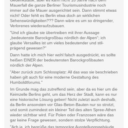
Gedenkstätte, aber es kann nicht 18 Jahre nach dem
Mauerfall die ganze Berliner Tourismusindustrie noch
immer auf die Mauer ausgerichtet sein. Dann stimmt etwas
nicht! Oder fehlt es Berlin etwa doch an wirklichen
Sehenswürdigkeiten??? Dann wäre es um so dringender,
Verlorenes wiederaufzubauen.
"Und ich glaube sie übertreiben mit ihrer Aussage
„bedeutenste Barockgroßbau nördlich der Alpen“; ich
glaube Versailles ist um vieles bedeutender und stil-
prägend gewesen?"
Dann hatte ich mich hier wohl falsch ausgedrückt, es sollte
heißen EINER der bedeutensten Barockgroßbauten
nördlich der Alpen.
"Aber zurück zum Schlossplatz: All das was sie beschrieben
haben gilt auch für eine moderne Gestaltung des
Humboldtforums."
Im Grunde mag das zutreffend sein, aber da es hier um die
Keimzelle Berlins geht, um das Herz der Stadt, kann es nur
eine historische Lösung geben! Nicht zuletzt auch deshalb,
da Berlin ansonsten vor Glas-Beton-Bauten nur so strotzt,
und somit zumindest ein kleiner Teil des alten Spree-Athen
wieder sichtbar wird. Für Polen oder Franzosen wäre das
gar keine Frage gewesen, sondern stolze Verpflichtung.
"Ach ja, ich begrüße das temporäre Ausstellungsgebäude