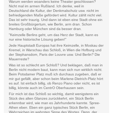
Warum werden woanders keine Theater geschlossen?
Nicht mal im armen Rußland. Ich denke, weil in
Deutschland die Kultur, der Denkmalschutz usw. nicht im
befriedigenden Maße gefördert wird. Kultur zählt nicht viel.
Das ist sehr traurig. Und dann ist eben eine Stadt ohne ein
breites Großbürgertum, wie Berlin, arm dran. Schon
Hamburg oder München sind da besser dran.
"Keimzelle Berlins geht, um das Herz der Stadt, kann es
nur eine historische Lösung geben!"
Jede Hauptstadt Europas hat ihre Keimzelle, in Moskau der
Kremel, in Warschau das Schloß, in Wien die Hofburg und
der Stephansdom, Paris der Louvre usw. Und Berlin? Die
Mauerreste?
Was ist so schlecht am Schloß? Und beklagen, daß man in
Berlin nicht modern baut, kann man sich nun wirklich nicht.
Beim Potsdamer Platz muß ich durchaus zugeben, daß er
mir gut gefällt, aber schon beim Marlene-Dietrich-Platz hört
es auf. Ist einfach billig, ob Renzo Piano oder nicht, es ist
billig, könnte auch im CentrO Oberhausen sein.
Für mich ist das Schloß so wichtig, damit wenigstens ein
Stück des alten Glanzes zurückkehrt, ein Stück Berlin
erkennbar wird, wie man es Jahrhunderte kannte. Spree-
Athen eben. Eben ein ganz typisches Stück Berlin, ein
Wahrzeichen im wahrsten Sinne des Wortes. Denn, der