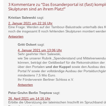
3 Kommentare zu “
Das Eosanderportal ist (fast) komple
Skulpturen sind an ihrem Platz!
”
Kristian Salewski
sagt:
2. Januar 2021 um 22:16 Uhr
Eine Frage: Werden auf der Tambour-Balustrade unterhalb des 
noch die insgesamt 8 noch fehlenden Skulpturen montiert werde
Antworten
Gritt Ockert
sagt:
4. Januar 2021 um 13:06 Uhr
Sehr geehrter Herr Salewski,
wie Sie unserer Rubrik „Spendenstand und Mittelverwend
können, beträgt der Geldbedarf für die Rekonstruktion der
über den Portalen
und der Kuppel
sowie den Ausbau des 
Portal IV sowie der vollständige Ausbau der Portaldurchgä
mindestens 7,5 Mio Euro.
Ihr Förderverein Berliner Schloss e.V.
Antworten
Peter Gruhn Berlin Treptow
sagt:
26. April 2021 um 14:16 Uhr
Erbitte die Überstzung der lateinischen Inschrift im Spruchband 