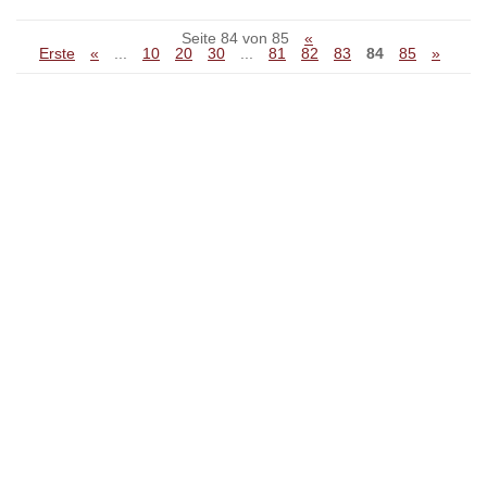
Seite 84 von 85
«
Erste
«
...
10
20
30
...
81
82
83
84
85
»