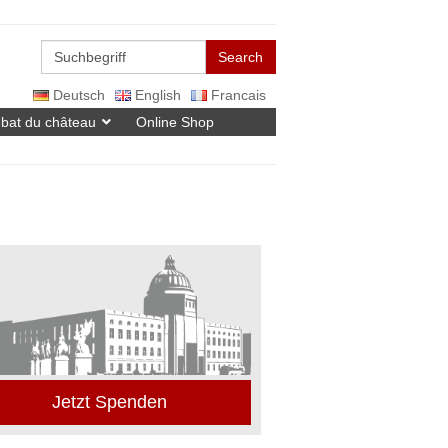
Search
Deutsch
English
Francais
bat du château
Online Shop
Jetzt Spenden