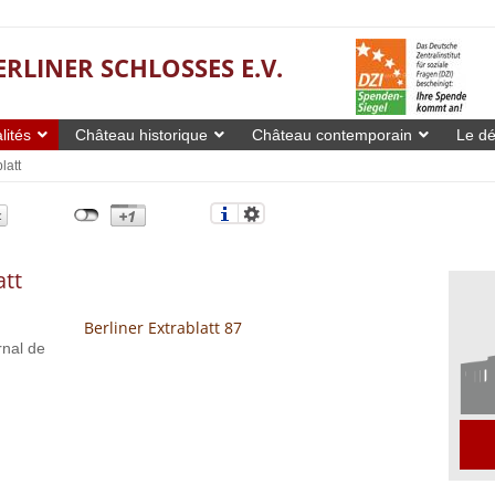
ERLINER SCHLOSSES E.V.
lités
Château historique
Château contemporain
Le dé
latt
att
Berliner Extrablatt 87
rnal de