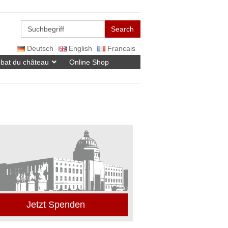
Search
Deutsch
English
Francais
bat du château
Online Shop
Jetzt Spenden