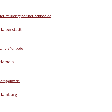
rter-freunde@berliner-schloss.de
 Halberstadt
kramer@gmx.de
n Hameln
khart@gmx.de
n Hamburg