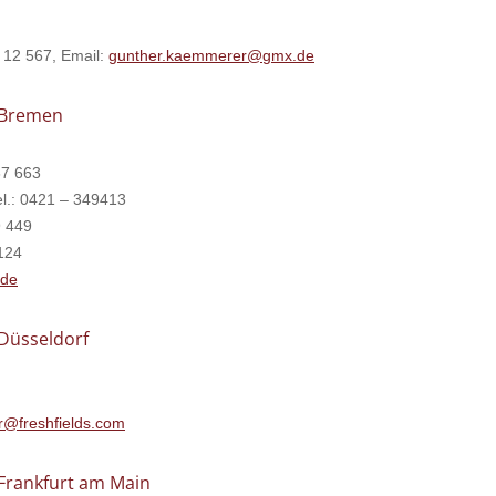
0 12 567, Email:
gunther.kaemmerer@gmx.de
n Bremen
67 663
l.: 0421 – 349413
9 449
124
.de
 Düsseldorf
r@freshfields.com
 Frankfurt am Main