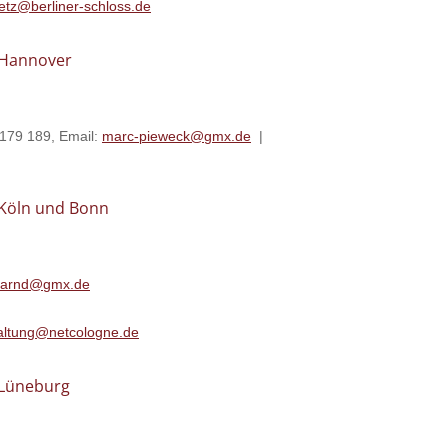
etz@berliner-schloss.de
n Hannover
 179 189, Email:
marc-pieweck@gmx.de
|
 Köln und Bonn
.arnd@gmx.de
altung@netcologne.de
 Lüneburg