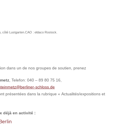
n, côté Lustgarten.CAO : eldaco Rostock.
ation dans un de nos groupes de soutien, prenez
nmetz
, Telefon: 040 – 89 80 75 16,
steinmetz@berliner-schloss.de
t présentées dans la rubrique « Actualités/expositions et
 déjà en activité :
Berlin