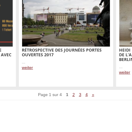
E
RÉTROSPECTIVE DES JOURNÉES PORTES
HEIDI
 AVEC
OUVERTES 2017
DE L’
BERLI
...
...
weiter
weiter
Page 1 sur 4
1
2
3
4
»