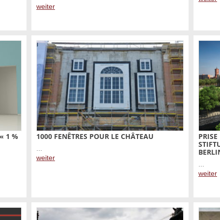
weiter
« 1 %
1000 FENÊTRES POUR LE CHÂTEAU
PRISE
STIF
...
BERLI
weiter
...
weiter