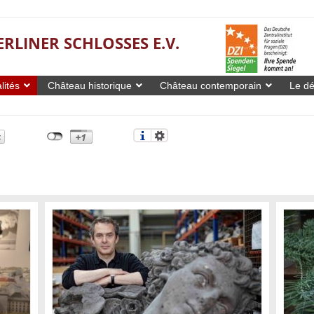
ERLINER SCHLOSSES E.V.
lités
Château historique
Château contemporain
Le dé