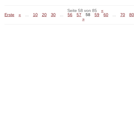
Seite 58 von 85
«
Erste
«
...
10
20
30
...
56
57
58
59
60
...
70
80
»